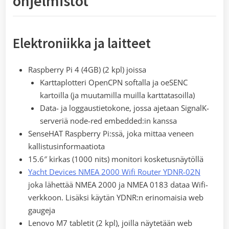
ohjelmistot
Elektroniikka ja laitteet
Raspberry Pi 4 (4GB) (2 kpl) joissa
Karttaplotteri OpenCPN softalla ja oeSENC
kartoilla (ja muutamilla muilla karttatasoilla)
Data- ja loggaustietokone, jossa ajetaan SignalK-
serveriä node-red embedded:in kanssa
SenseHAT Raspberry Pi:ssä, joka mittaa veneen
kallistusinformaatiota
15.6″ kirkas (1000 nits) monitori kosketusnäytöllä
Yacht Devices NMEA 2000 Wifi Router YDNR-02N
joka lähettää NMEA 2000 ja NMEA 0183 dataa Wifi-
verkkoon. Lisäksi käytän YDNR:n erinomaisia web
gaugeja
Lenovo M7 tabletit (2 kpl), joilla näytetään web