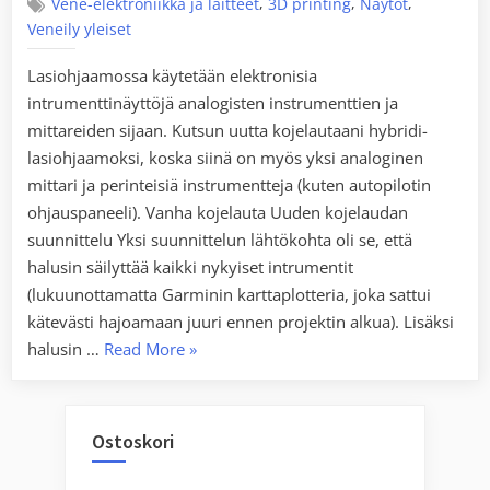
,
,
,
Vene-elektroniikka ja laitteet
3D printing
Näytöt
Veneily yleiset
Lasiohjaamossa käytetään elektronisia
intrumenttinäyttöjä analogisten instrumenttien ja
mittareiden sijaan. Kutsun uutta kojelautaani hybridi-
lasiohjaamoksi, koska siinä on myös yksi analoginen
mittari ja perinteisiä instrumentteja (kuten autopilotin
ohjauspaneeli). Vanha kojelauta Uuden kojelaudan
suunnittelu Yksi suunnittelun lähtökohta oli se, että
halusin säilyttää kaikki nykyiset intrumentit
(lukuunottamatta Garminin karttaplotteria, joka sattui
kätevästi hajoamaan juuri ennen projektin alkua). Lisäksi
“Lasiohjaamo
halusin …
Read More
»
veneeseen”
Ostoskori