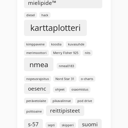
mielipide™
diesel
hack
karttaplotteri
kimppavene
koodia
kuvasuhde
merimoottori
Merry Fisher 925
nits
nmea
nmea0183
nopeusrajoitus
Nord Star 31
o-charts
oesenc
ohjeet
osaomistus
perävetolaite
pikavalinnat
pod drive
reittipisteet
polttoaine
s-57
suomi
septi
skipperi