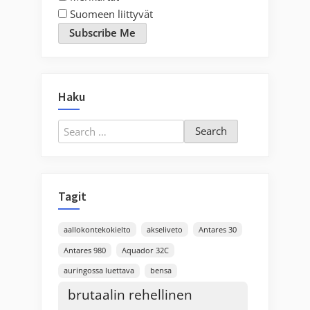
Suomeen liittyvät
Subscribe Me
Haku
Search
for:
Tagit
aallokontekokielto
akseliveto
Antares 30
Antares 980
Aquador 32C
auringossa luettava
bensa
brutaalin rehellinen