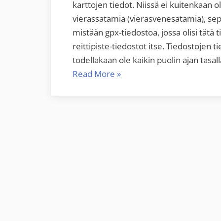
karttojen tiedot. Niissä ei kuitenkaan 
vierassatamia (vierasvenesatamia), sept
mistään gpx-tiedostoa, jossa olisi tätä
reittipiste-tiedostot itse. Tiedostojen t
todellakaan ole kaikin puolin ajan tasall
“gpx
Read More
»
karttatasot
Suomen
merikarttoihin:
vierasvenesatamat
ja
septi-
ja
tankkausasemat”