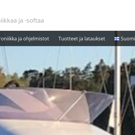
iikkaa ja -softaa
oniikka ja ohjelmistot
Tuotteet ja lataukset
Suom
Engl