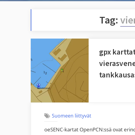
Tag:
vie
gpx kartta
vierasvene
tankkaus
Suomeen liittyvät
oeSENC-kartat OpenPCN:ssä ovat erinomai