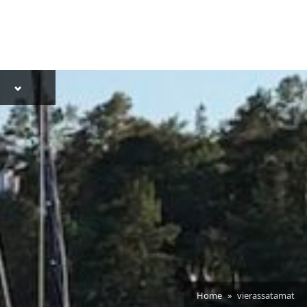
Toggle
i
ish
sub-
menu
Home
vierassatamat