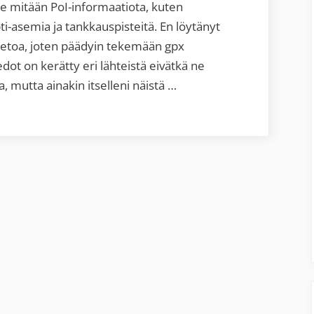
ole mitään PoI-informaatiota, kuten
i-asemia ja tankkauspisteitä. En löytänyt
 tietoa, joten päädyin tekemään gpx
iedot on kerätty eri lähteistä eivätkä ne
a, mutta ainakin itselleni näistä …