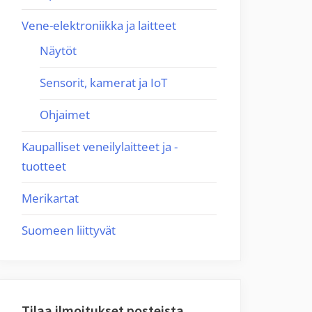
Vene-elektroniikka ja laitteet
Näytöt
Sensorit, kamerat ja IoT
Ohjaimet
Kaupalliset veneilylaitteet ja -
tuotteet
Merikartat
Suomeen liittyvät
Tilaa ilmoitukset posteista