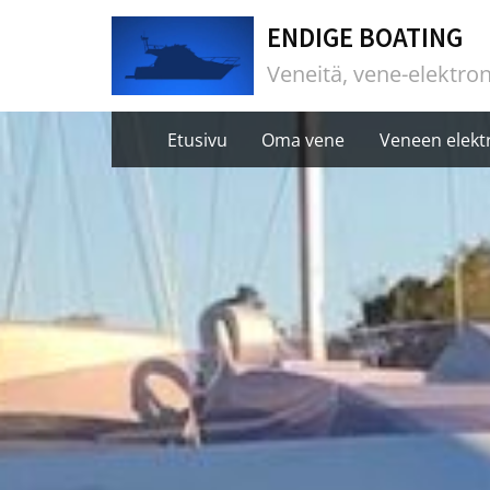
Skip
ENDIGE BOATING
to
Veneitä, vene-elektron
content
Etusivu
Oma vene
Veneen elektr