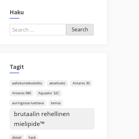
Haku
Search
for:
Tagit
aallokontekokielto
akseliveto
Antares 30
Antares 980
Aquador 32C
auringossa luettava
bensa
brutaalin rehellinen
mielipide™
diesel
hack