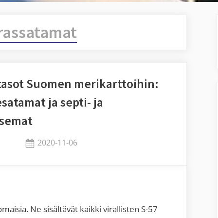
rassatamat
tasot Suomen merikarttoihin:
satamat ja septi- ja
asemat
Posted
2020-11-06
By
on
Jaykay
sia. Ne sisältävät kaikki virallisten S-57