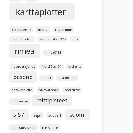
karttaplotteri
kimppavene
koodia
kuvasuhde
merimoottori
Merry Fisher 925
nits
nmea
nmea0183
nopeusrajoitus
Nord Star 31
o-charts
oesenc
ohjeet
osaomistus
perävetolaite
pikavalinnat
pod drive
reittipisteet
polttoaine
s-57
suomi
septi
skipperi
tankkausasema
tee-se-itse