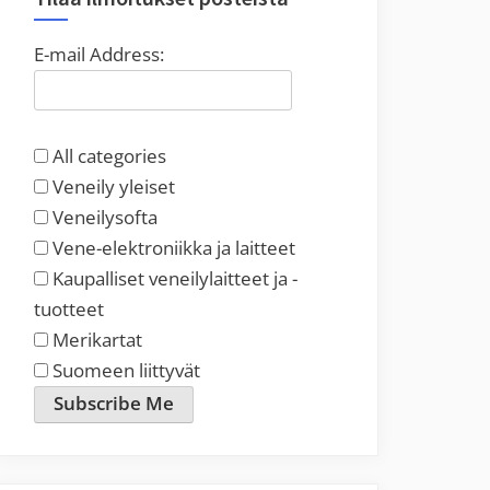
E-mail Address:
All categories
Veneily yleiset
Veneilysofta
Vene-elektroniikka ja laitteet
Kaupalliset veneilylaitteet ja -
tuotteet
Merikartat
Suomeen liittyvät
Subscribe Me