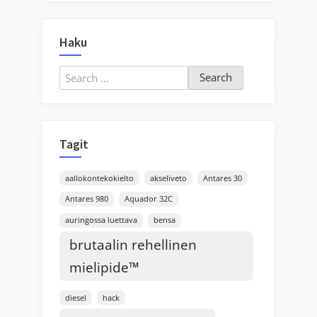
Haku
Search
for:
Tagit
aallokontekokielto
akseliveto
Antares 30
Antares 980
Aquador 32C
auringossa luettava
bensa
brutaalin rehellinen
mielipide™
diesel
hack