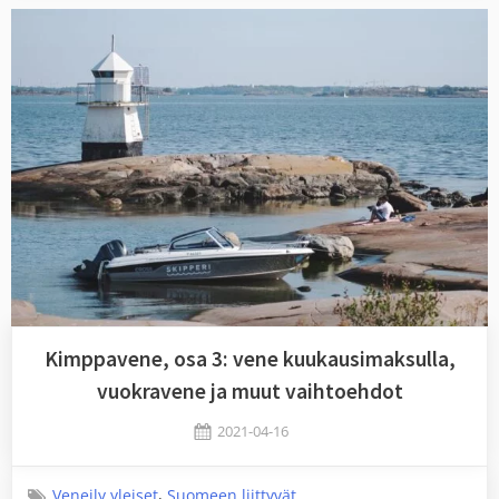
Kimppavene, osa 3: vene kuukausimaksulla,
vuokravene ja muut vaihtoehdot
Posted
2021-04-16
By
on
Jaykay
,
Veneily yleiset
Suomeen liittyvät