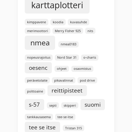
karttaplotteri
kimppavene
koodia
kuvasuhde
merimoottori
Merry Fisher 925
nits
nmea
nmea0183
nopeusrajoitus
Nord Star 31
o-charts
oesenc
ohjeet
osaomistus
perävetolaite
pikavalinnat
pod drive
reittipisteet
polttoaine
s-57
suomi
septi
skipperi
tankkausasema
tee-se-itse
tee se itse
Tristan 315