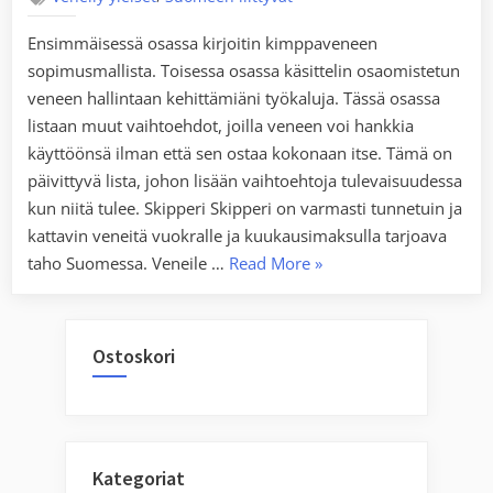
Ensimmäisessä osassa kirjoitin kimppaveneen
sopimusmallista. Toisessa osassa käsittelin osaomistetun
veneen hallintaan kehittämiäni työkaluja. Tässä osassa
listaan muut vaihtoehdot, joilla veneen voi hankkia
käyttöönsä ilman että sen ostaa kokonaan itse. Tämä on
päivittyvä lista, johon lisään vaihtoehtoja tulevaisuudessa
kun niitä tulee. Skipperi Skipperi on varmasti tunnetuin ja
kattavin veneitä vuokralle ja kuukausimaksulla tarjoava
“Kimppavene,
taho Suomessa. Veneile …
Read More
»
osa
3:
vene
Ostoskori
kuukausimaksulla,
vuokravene
ja
muut
Kategoriat
vaihtoehdot”