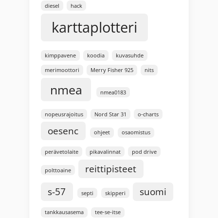
diesel
hack
karttaplotteri
kimppavene
koodia
kuvasuhde
merimoottori
Merry Fisher 925
nits
nmea
nmea0183
nopeusrajoitus
Nord Star 31
o-charts
oesenc
ohjeet
osaomistus
perävetolaite
pikavalinnat
pod drive
reittipisteet
polttoaine
s-57
suomi
septi
skipperi
tankkausasema
tee-se-itse