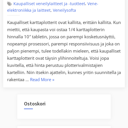
,
Kaupalliset veneilylaitteet ja -tuotteet
Vene-
,
elektroniikka ja laitteet
Veneilysofta
Kaupalliset karttaplotterit ovat kalliita, erittäin kalliita. Kun
miettii, että kaupasta voi ostaa 1/4 karttaplotterin
hinnalla 10″ tabletin, jossa on parempi kosketusnäyttö,
nopeampi prosessori, parempi responsiivisuus ja joka on
paljon pienempi, tulee todellakin mieleen, että kaupalliset
karttaplotterit ovat täysin ylihinnoiteltuja. Voisi jopa
kuvitella, että hinta perustuu plotterivalmistajien
kartelliin. Niin itsekin ajattelin, kunnes yritin suunnitella ja
“Kaupallisen
rakentaa …
Read More
»
karttaplotterin
suunnittelu
–
Ostoskori
ei
ihan
niin