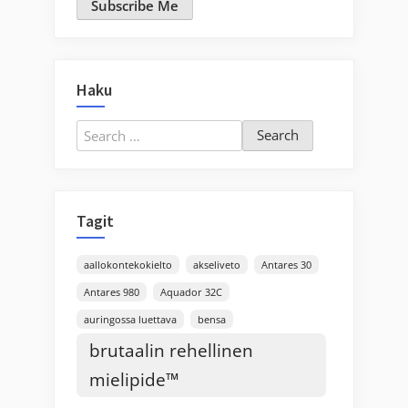
Subscribe Me
Haku
Search
for:
Tagit
aallokontekokielto
akseliveto
Antares 30
Antares 980
Aquador 32C
auringossa luettava
bensa
brutaalin rehellinen
mielipide™