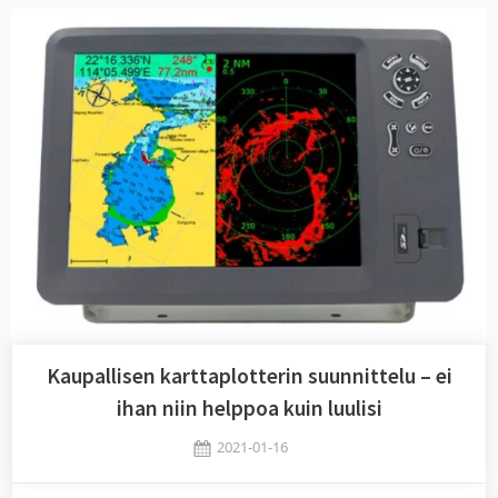
Kaupallisen karttaplotterin suunnittelu – ei
ihan niin helppoa kuin luulisi
Posted
2021-01-16
By
on
Jaykay