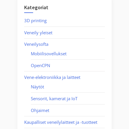
helppoa
Kategoriat
kuin
luulisi”
3D printing
Veneily yleiset
Veneilysofta
Mobiilisovellukset
OpenCPN
Vene-elektroniikka ja laitteet
Näytöt
Sensorit, kamerat ja IoT
Ohjaimet
Kaupalliset veneilylaitteet ja -tuotteet