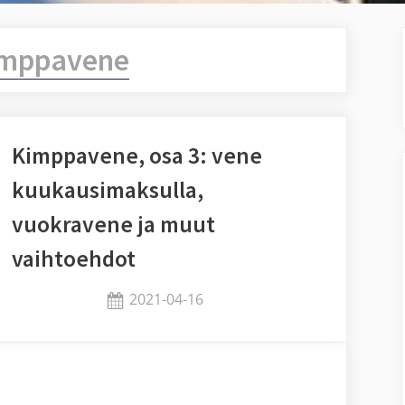
imppavene
Kimppavene, osa 3: vene
kuukausimaksulla,
vuokravene ja muut
vaihtoehdot
Posted
2021-04-16
By
on
Jaykay