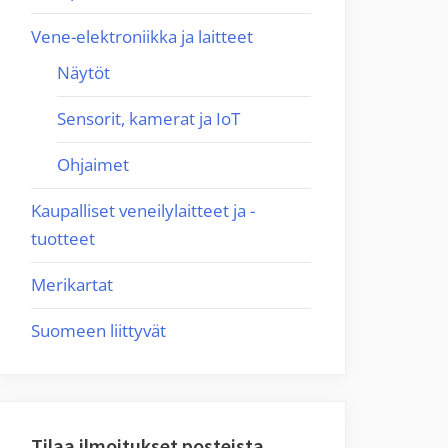
Vene-elektroniikka ja laitteet
Näytöt
Sensorit, kamerat ja IoT
Ohjaimet
Kaupalliset veneilylaitteet ja -
tuotteet
Merikartat
Suomeen liittyvät
Tilaa ilmoitukset posteista