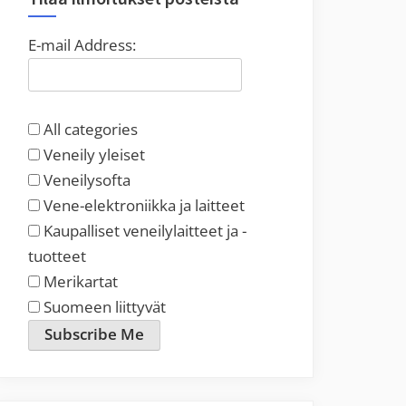
E-mail Address:
All categories
Veneily yleiset
Veneilysofta
Vene-elektroniikka ja laitteet
Kaupalliset veneilylaitteet ja -
tuotteet
Merikartat
Suomeen liittyvät
Subscribe Me