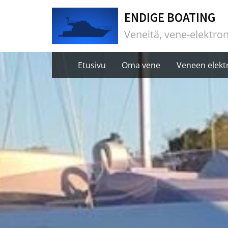
Skip
ENDIGE BOATING
to
Veneitä, vene-elektron
content
Etusivu
Oma vene
Veneen elektr