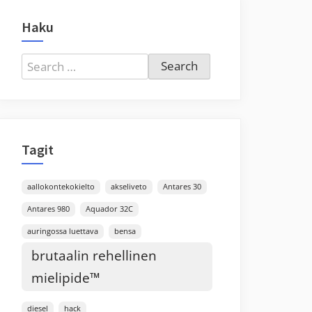
Haku
Search
for:
Tagit
aallokontekokielto
akseliveto
Antares 30
Antares 980
Aquador 32C
auringossa luettava
bensa
brutaalin rehellinen
mielipide™
diesel
hack