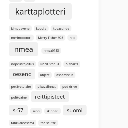
karttaplotteri
kimppavene
koodia
kuvasuhde
merimoottori
Merry Fisher 925
nits
nmea
nmea0183
nopeusrajoitus
Nord Star 31
o-charts
oesenc
ohjeet
osaomistus
perävetolaite
pikavalinnat
pod drive
reittipisteet
polttoaine
s-57
suomi
septi
skipperi
tankkausasema
tee-se-itse