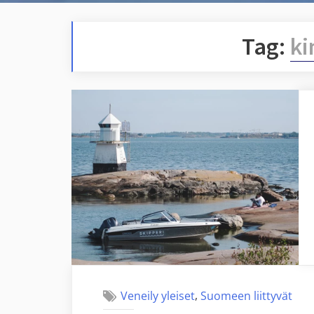
Tag:
k
,
Veneily yleiset
Suomeen liittyvät