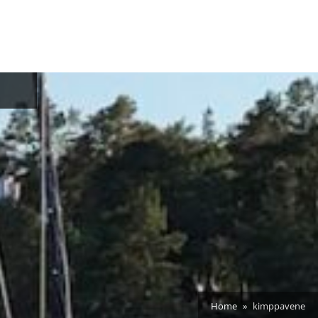
i
Home
kimppavene