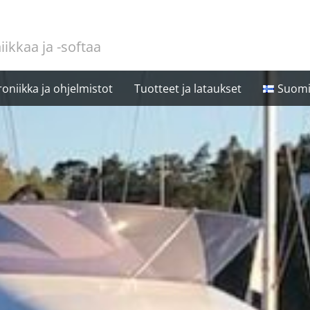
iikkaa ja -softaa
oniikka ja ohjelmistot
Tuotteet ja lataukset
Suom