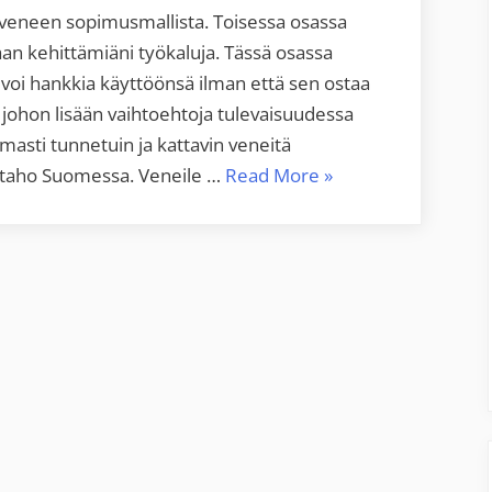
veneen sopimusmallista. Toisessa osassa
aan kehittämiäni työkaluja. Tässä osassa
 voi hankkia käyttöönsä ilman että sen ostaa
, johon lisään vaihtoehtoja tulevaisuudessa
rmasti tunnetuin ja kattavin veneitä
“Kimppavene,
a taho Suomessa. Veneile …
Read More
»
osa
3:
vene
kuukausimaksulla,
vuokravene
ja
muut
vaihtoehdot”