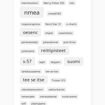
merimoottori
Merry Fisher 925
nits
nmea
nmea0183
nopeusrajoitus
Nord Star 31
o-charts
oesenc
ohjeet
osaomistus
perävetolaite
pikavalinnat
pod drive
reittipisteet
polttoaine
s-57
suomi
septi
skipperi
tankkausasema
tee-se-itse
tee se itse
Tristan 315
ulkolaitamoottori
vektorikartta
veneosake
vierassatamat
vuokravene
wifi
yläohjaamo