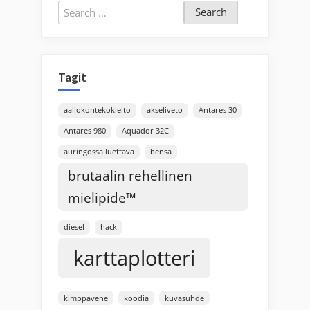
Search
for:
Tagit
aallokontekokielto
akseliveto
Antares 30
Antares 980
Aquador 32C
auringossa luettava
bensa
brutaalin rehellinen
mielipide™
diesel
hack
karttaplotteri
kimppavene
koodia
kuvasuhde