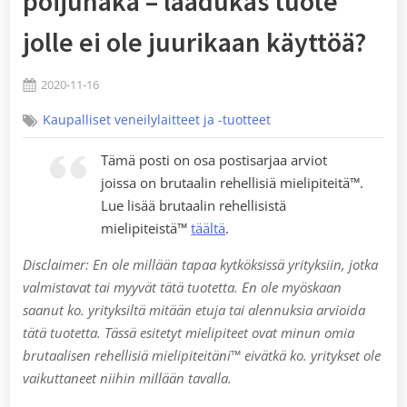
poijuhaka – laadukas tuote
jolle ei ole juurikaan käyttöä?
Posted
2020-11-16
By
on
Jaykay
Kaupalliset veneilylaitteet ja -tuotteet
Tämä posti on osa postisarjaa arviot
joissa on brutaalin rehellisiä mielipiteitä™.
Lue lisää brutaalin rehellisistä
mielipiteistä™
täältä
.
Disclaimer: En ole millään tapaa kytköksissä yrityksiin, jotka
valmistavat tai myyvät tätä tuotetta. En ole myöskaan
saanut
ko. yrityksiltä
mitään etuja tai alennuksia arvioida
tätä tuotetta. Tässä esitetyt mielipiteet ovat minun omia
brutaalisen rehellisiä mielipiteitäni™ eivätkä ko. yritykset ole
vaikuttaneet niihin millään tavalla.