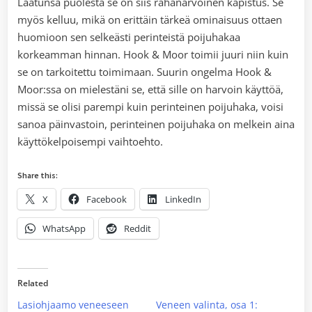
Laatunsa puolesta se on siis rahanarvoinen kapistus. Se
myös kelluu, mikä on erittäin tärkeä ominaisuus ottaen
huomioon sen selkeästi perinteistä poijuhakaa
korkeamman hinnan. Hook & Moor toimii juuri niin kuin
se on tarkoitettu toimimaan. Suurin ongelma Hook &
Moor:ssa on mielestäni se, että sille on harvoin käyttöä,
missä se olisi parempi kuin perinteinen poijuhaka, voisi
sanoa päinvastoin, perinteinen poijuhaka on melkein aina
käyttökelpoisempi vaihtoehto.
Share this:
X
Facebook
LinkedIn
WhatsApp
Reddit
Related
Lasiohjaamo veneeseen
Veneen valinta, osa 1: