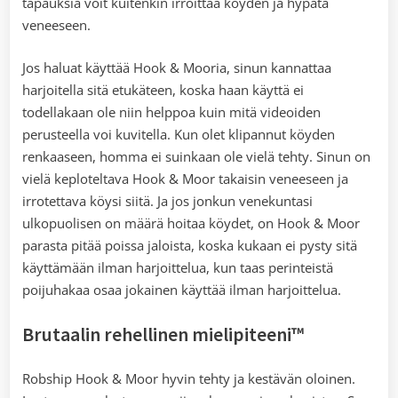
tapauksia voit kuitenkin irroittaa köyden ja hypätä
veneeseen.
Jos haluat käyttää Hook & Mooria, sinun kannattaa
harjoitella sitä etukäteen, koska haan käyttä ei
todellakaan ole niin helppoa kuin mitä videoiden
perusteella voi kuvitella. Kun olet klipannut köyden
renkaaseen, homma ei suinkaan ole vielä tehty. Sinun on
vielä keploteltava Hook & Moor takaisin veneeseen ja
irrotettava köysi siitä. Ja jos jonkun venekuntasi
ulkopuolisen on määrä hoitaa köydet, on Hook & Moor
parasta pitää poissa jaloista, koska kukaan ei pysty sitä
käyttämään ilman harjoittelua, kun taas perinteistä
poijuhakaa osaa jokainen käyttää ilman harjoittelua.
Brutaalin rehellinen mielipiteeni™
Robship Hook & Moor hyvin tehty ja kestävän oloinen.