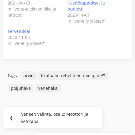
2021-04-10
Käyttötapaukset ja
In "Vene-elektroniikka ja
budjetti
laitteet"
2020-11-07
In "Veneily yleiset"
Tervetuloa!
2020-11-05
In "Veneily yleiset"
Tags:
arvio
brutaalin rehellinen mielipide™
poijuhaka
venehaka
Post
Veneen valinta, osa 2: Moottori ja
Previous
❮
navigation
vetotapa
Post: